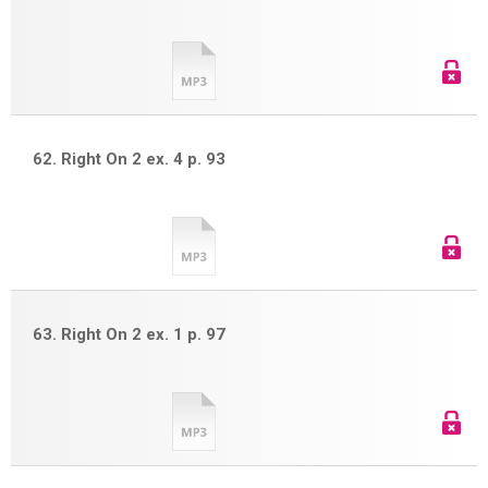
62. Right On 2 ex. 4 p. 93
63. Right On 2 ex. 1 p. 97