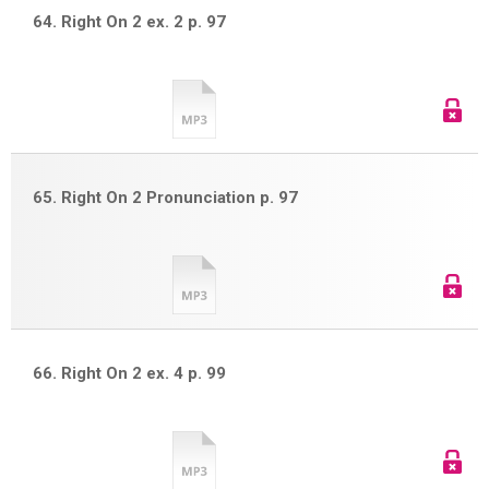
64. Right On 2 ex. 2 p. 97
65. Right On 2 Pronunciation p. 97
66. Right On 2 ex. 4 p. 99