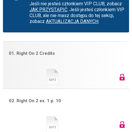
Jeśli nie jesteś członkiem VIP CLUB, zobacz
JAK PRZYSTĄPIĆ
. Jeśli jesteś członkiem VIP
CLUB, ale nie masz dostępu do tej sekcji,
zobacz
AKTUALIZACJA DANYCH
.
01. Right On 2 Credits
02. Right On 2 ex. 1 p. 10