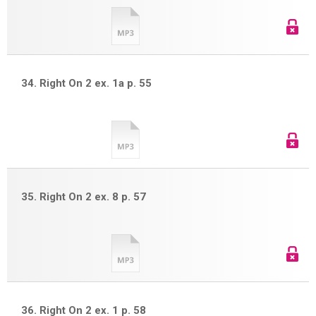
34. Right On 2 ex. 1a p. 55
35. Right On 2 ex. 8 p. 57
36. Right On 2 ex. 1 p. 58