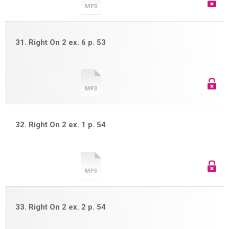
31. Right On 2 ex. 6 p. 53
32. Right On 2 ex. 1 p. 54
33. Right On 2 ex. 2 p. 54