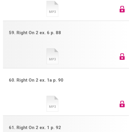
59. Right On 2 ex. 6 p. 88
60. Right On 2 ex. 1a p. 90
61. Right On 2 ex. 1 p. 92