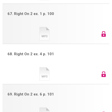
67. Right On 2 ex. 1 p. 100
68. Right On 2 ex. 4 p. 101
69. Right On 2 ex. 6 p. 101