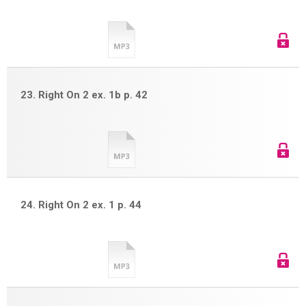
23. Right On 2 ex. 1b p. 42
24. Right On 2 ex. 1 p. 44