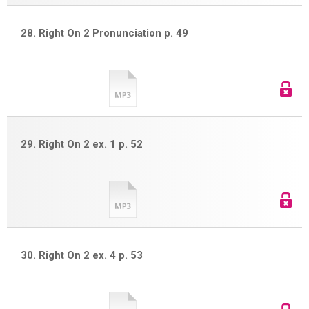
28. Right On 2 Pronunciation p. 49
29. Right On 2 ex. 1 p. 52
30. Right On 2 ex. 4 p. 53