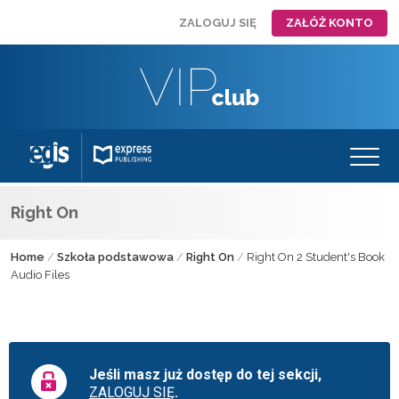
ZALOGUJ SIĘ
ZAŁÓŻ KONTO
Right On
Home
/
Szkoła podstawowa
/
Right On
/
Right On 2 Student's Book
Audio Files
Jeśli masz już dostęp do tej sekcji,
ZALOGUJ SIĘ
.