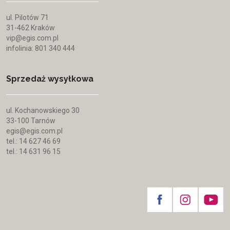
ul. Pilotów 71
31-462 Kraków
vip@egis.com.pl
infolinia: 801 340 444
Sprzedaż wysyłkowa
ul. Kochanowskiego 30
33-100 Tarnów
egis@egis.com.pl
tel.: 14 627 46 69
tel.: 14 631 96 15