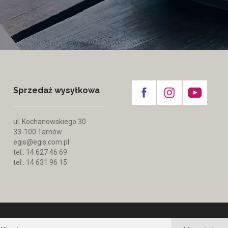
Sprzedaż wysyłkowa
ul. Kochanowskiego 30
33-100 Tarnów
egis@egis.com.pl
tel.: 14 627 46 69
tel.: 14 631 96 15
ka prywatności
|
Mapa strony
|
website by
tomami.pl