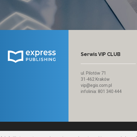
Serwis VIP CLUB
ul. Pilotów 71
31-462 Kraków
vip@egis.com.pl
infolinia: 801 340 444
© 2021 Egis
|
Polity