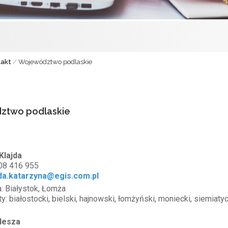
akt
/
Województwo podlaskie
ztwo podlaskie
Klajda
 608 416 955
jda.katarzyna@egis.com.pl
: Białystok, Łomża
y: białostocki, bielski, hajnowski, łomżyński, moniecki, siemia
lesza