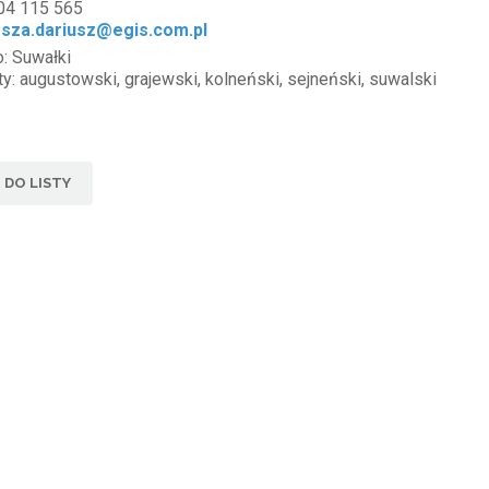
 604 115 565
esza.dariusz@egis.com.pl
: Suwałki
y: augustowski, grajewski, kolneński, sejneński, suwalski
DO LISTY